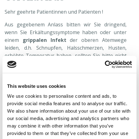
Sehr geehrte Patientinnen und Patienten !
Aus gegebenem Anlass bitten wir Sie dringend,
wenn Sie Erkältungssymptome haben oder unter
einem
grippalen Infekt
der oberen Atemwege
leiden, d.h. Schnupfen, Halsschmerzen, Husten,
erhöhte Temperatur haben, sollten Sie bitte nicht
zur Arbeit, in die Schule o.ä. gehen und sich
vor
Besuch
der Praxis
telefonisch
oder
per mail
mit
uns in Verbindung setzen. Das Gleiche gilt, wenn Sie
in den letzten Tagen direkten Kontakt mit einer
This website uses cookies
womöglich oder nachgewiesen infizierten Person
We use cookies to personalise content and ads, to
hatten, oder per Corona- Warn- App einen
provide social media features and to analyse our traffic.
entsprechenden Hinweis bekommen haben.
We also share information about your use of our site with
our social media, advertising and analytics partners who
Wir werden das weitere Vorgehen mit Ihnen
may combine it with other information that you’ve
besprechen und Sie für die sogenannte
provided to them or that they’ve collected from your use
Infektsprechstunde einbestellen. Diese finde jeden